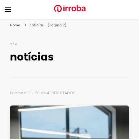
Blog Irroba
Soluções para fazer o seu e-commerce vender mais
Home
notícias
(Página 2)
TAG
notícias
Exibindo: 11 - 20 de 41 RESULTADOS