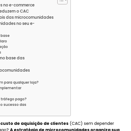
s no e-commerce
reduzem o CAC
pois das microcomunidades
idades no seu e-
a base
laro
cação
s
omo base das
crocomunidades
 para qualquer loja?
 implementar
 tráfego pago?
 o sucesso das
o
custo de aquisição de clientes
(CAC) sem depender
pago?
A estratégia de microcomunidades organiza sua