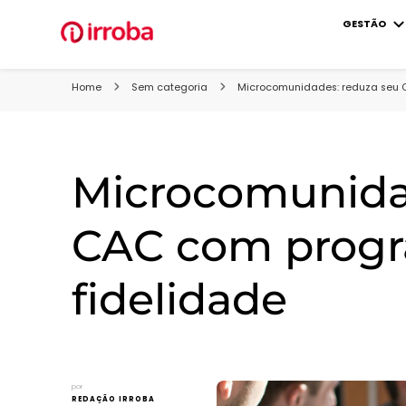
GESTÃO
Blog Irroba
Soluções para fazer o seu e-commerce vender mais
Home
Sem categoria
Microcomunidades: reduza seu 
Microcomunida
CAC com prog
fidelidade
por
REDAÇÃO IRROBA