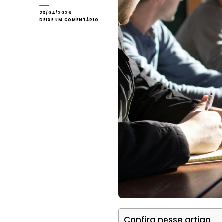
23/04/2026
EM
DEIXE UM COMENTÁRIO
MICROCOMUNIDADES:
REDUZA
SEU
CAC
COM
PROGRAMAS
DE
FIDELIDADE
Confira nesse artigo