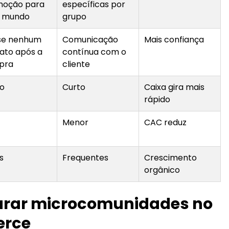
moção para
específicas por
o mundo
grupo
se nenhum
Comunicação
Mais confiança
ato após a
contínua com o
pra
cliente
o
Curto
Caixa gira mais
rápido
Menor
CAC reduz
s
Frequentes
Crescimento
orgânico
urar microcomunidades no
erce