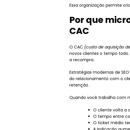
Essa organização permite cri
Por que mic
CAC
O CAC
(custo de aquisição de
novos clientes o tempo tod
a recompra.
Estratégias modernas de SEO
do relacionamento com o clie
retenção .
Quando você trabalha com 
O cliente volta a
O tempo entre co
O ticket médio ten
A indicação aume