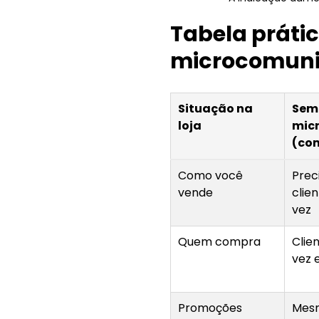
Tabela prátic
microcomun
Situação na
Sem
loja
mic
(co
Como você
Preci
vende
clie
vez
Quem compra
Clie
vez 
Promoções
Mes