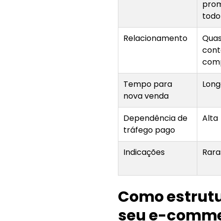
pro
tod
Relacionamento
Qua
cont
com
Tempo para
Long
nova venda
Dependência de
Alta
tráfego pago
Indicações
Rara
Como estrut
seu e-comm