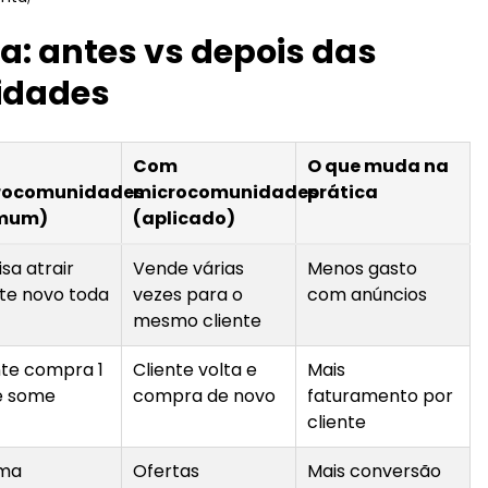
a: antes vs depois das
idades
Com
O que muda na
rocomunidades
microcomunidades
prática
mum)
(aplicado)
sa atrair
Vende várias
Menos gasto
nte novo toda
vezes para o
com anúncios
mesmo cliente
nte compra 1
Cliente volta e
Mais
e some
compra de novo
faturamento por
cliente
ma
Ofertas
Mais conversão