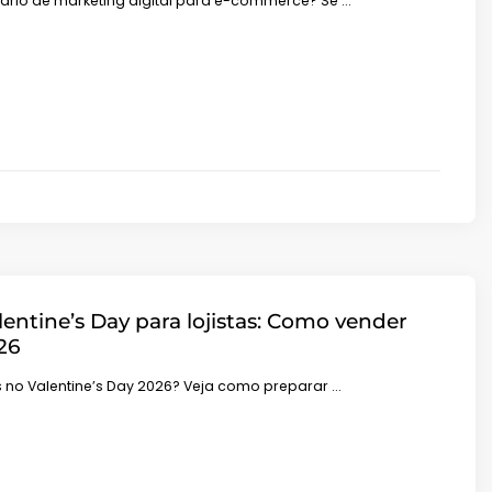
nário de marketing digital para e-commerce? Se …
lentine’s Day para lojistas: Como vender
26
 no Valentine’s Day 2026? Veja como preparar …