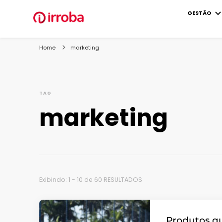
GESTÃO
Blog Irroba
Soluções para fazer o seu e-commerce vender mais
Home
marketing
TAG
marketing
Exibindo: 1 - 10 de 60 RESULTADOS
Produtos q