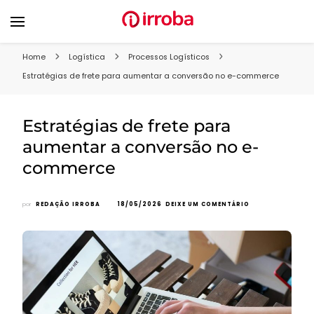
Blog Irroba
Soluções para fazer o seu e-commerce vender mais
Home
Logística
Processos Logísticos
Estratégias de frete para aumentar a conversão no e-commerce
Estratégias de frete para
aumentar a conversão no e-
commerce
EM
por
REDAÇÃO IRROBA
18/05/2026
DEIXE UM COMENTÁRIO
ESTRATÉGIAS
DE
FRETE
PARA
AUMENTAR
A
CONVERSÃO
NO
E-
COMMERCE